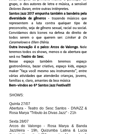
grupo, o dos autores de letra e música, a sensível
Dolores Duran
, entre outras intérpretes.
Santos Jazz 2017
empunha também a bandeira pela
diversidade de gêneros
- trazendo músicos que
representem a luta contra qualquer tipo de
preconceito, seja de gênero sexual, racial ou social.
Convidamos dois ícones na defesa do direito de
todos serem o que querem ser:
Liniker & Os
Caramelows
e
Ellen Oléria
.
Outra inovação é o palco: Arcos do Valongo
. Nele
teremos todos os shows, menos o da abertura que
será no
Teatro do Sesc
.
Nesse espaço também teremos espaço
gastronômico, bazar criativo, espaço kids, espaço
maker "faça você mesmo seu instrumento", entre
várias atividades que atenderão crianças, jovens,
famílias e, claro, amantes da boa música
Bem-vindos ao 6º Santos Jazz Festival!!!
SHOWS:
Quinta 27/07
Abertura - Teatro do Sesc Santos - DIVAZZ &
Rosa Marya "Tributo às Divas Jazz" - 21h
Sexta 28/07
Arcos do Valongo - Rosa Marya & Banda
Jazzileira - 19h, Quizumba Latina & Lucia