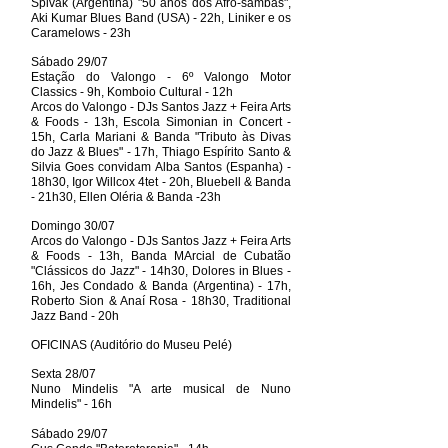
Spivak (Argentina) "50 anos dos Afro-sambas",
Aki Kumar Blues Band (USA) - 22h, Liniker e os
Caramelows - 23h
Sábado 29/07
Estação do Valongo - 6º Valongo Motor
Classics - 9h, Komboio Cultural - 12h
Arcos do Valongo - DJs Santos Jazz + Feira Arts
& Foods - 13h, Escola Simonian in Concert -
15h, Carla Mariani & Banda "Tributo às Divas
do Jazz & Blues" - 17h, Thiago Espírito Santo &
Silvia Goes convidam Alba Santos (Espanha) -
18h30, Igor Willcox 4tet - 20h, Bluebell & Banda
- 21h30, Ellen Oléria & Banda -23h
Domingo 30/07
Arcos do Valongo - DJs Santos Jazz + Feira Arts
& Foods - 13h, Banda MArcial de Cubatão
"Clássicos do Jazz" - 14h30, Dolores in Blues -
16h, Jes Condado & Banda (Argentina) - 17h,
Roberto Sion & Anaí Rosa - 18h30, Traditional
Jazz Band - 20h
OFICINAS (Auditório do Museu Pelé)
Sexta 28/07
Nuno Mindelis "A arte musical de Nuno
Mindelis" - 16h
Sábado 29/07