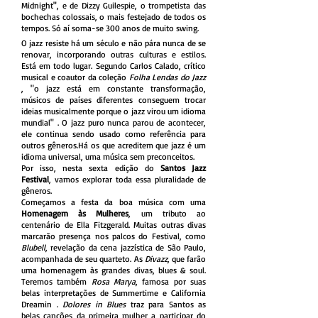
Midnight", e de Dizzy Guilespie, o trompetista das
bochechas colossais, o mais festejado de todos os
tempos. Só aí soma-se 300 anos de muito swing.
O jazz resiste há um século e não pára nunca de se
renovar, incorporando outras culturas e estilos.
Está em todo lugar. Segundo Carlos Calado, crítico
musical e coautor da coleção
Folha Lendas do Jazz
, "o jazz está em constante transformação,
músicos de países diferentes conseguem trocar
ideias musicalmente porque o jazz virou um idioma
mundial" . O jazz puro nunca parou de acontecer,
ele continua sendo usado como referência para
outros gêneros.Há os que acreditem que jazz é um
idioma universal, uma música sem preconceitos.
Por isso, nesta sexta edição do
Santos Jazz
Festival
, vamos explorar toda essa pluralidade de
gêneros.
Começamos a festa da boa música com uma
Homenagem às Mulheres
, um tributo ao
centenário de Ella Fitzgerald. Muitas outras divas
marcarão presença nos palcos do Festival, como
Blubell
, revelação da cena jazzística de São Paulo,
acompanhada de seu quarteto. As
Divazz
, que farão
uma homenagem às grandes divas, blues & soul.
Teremos também
Rosa Marya
, famosa por suas
belas interpretações de Summertime e California
Dreamin .
Dolores in Blues
traz para Santos as
belas canções da primeira mulher a participar do